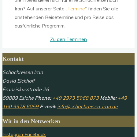
Sie interessieren sich für eine Schachreise nach
Iran? Auf unserer Seite „
Termine
“ finden Sie alle
anstehenden Reisetermine und pro Reise das
ausführliche Programm.
Zu den Terminen
Kontakt
Schachreisen Iran
David Eickhoff
Franziskusstraße 26
59889 Eslohe
Phone:
+49 2973 5968 873
Mobile:
+49
160 9978 6059
E-mail:
info@schachreisen-iran.de
Wir in den Netzwerken
Instagram
Facebook